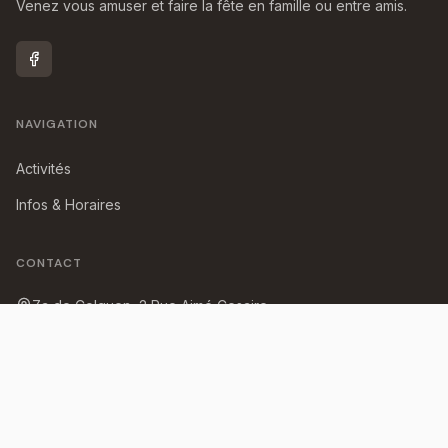
Venez vous amuser et faire la fête en famille ou entre amis.
NAVIGATION
Activités
Infos & Horaires
CONTACT
Za de Colguen, 2 Rue Aimé Cesaire
29187
CONCARNEAU
09.72.64.46.19
contact@metropolis-concarneau.com