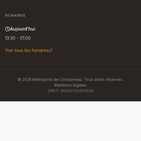
HORAIRES
Aujourd'hui
13:30 - 01:00
Voir tous les horaires
©
2026
Métropolis de Concarneau
. Tous droits réservés.
Mentions légales
SIRET:
45314732400025