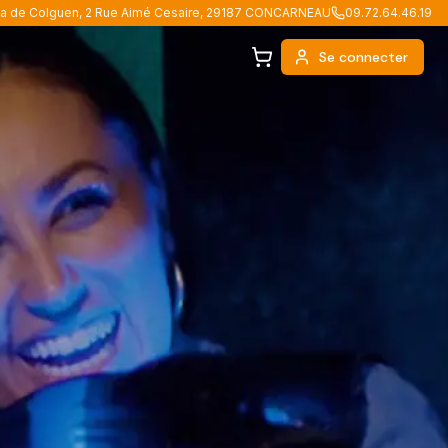
a de Colguen, 2 Rue Aimé Cesaire, 29187 CONCARNEAU
09.72.64.46.19
Se connecter