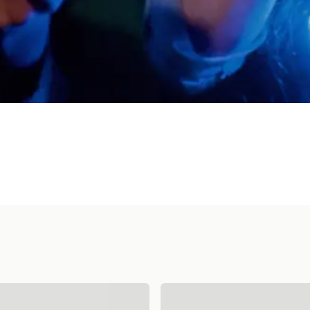
oke
Laser